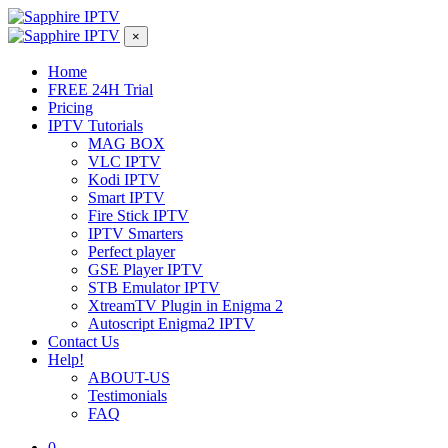
×
Home
FREE 24H Trial
Pricing
IPTV Tutorials
MAG BOX
VLC IPTV
Kodi IPTV
Smart IPTV
Fire Stick IPTV
IPTV Smarters
Perfect player
GSE Player IPTV
STB Emulator IPTV
XtreamTV Plugin in Enigma 2
Autoscript Enigma2 IPTV
Contact Us
Help!
ABOUT-US
Testimonials
FAQ
0