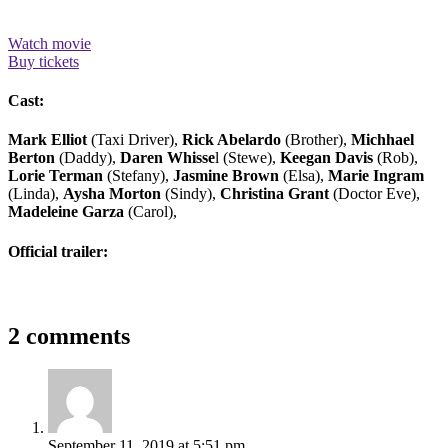
Watch movie
Buy tickets
Cast:
Mark Elliot
(Taxi Driver),
Rick Abelardo
(Brother),
Michhael
Berton
(Daddy),
Daren Whisse
l (Stewe),
Keegan Davis
(Rob),
Lorie Terman
(Stefany),
Jasmine Brown
(Elsa),
Marie Ingram
(Linda),
Aysha Morton
(Sindy),
Christina Grant
(Doctor Eve),
Madeleine Garza
(Carol),
Official trailer:
2 comments
September 11, 2019
at
5:51 pm