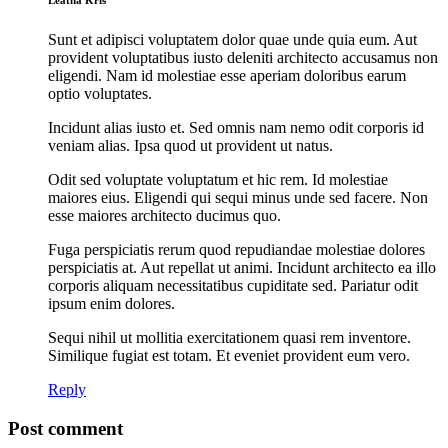
Leatha Kris
Sunt et adipisci voluptatem dolor quae unde quia eum. Aut
provident voluptatibus iusto deleniti architecto accusamus non
eligendi. Nam id molestiae esse aperiam doloribus earum
optio voluptates.
Incidunt alias iusto et. Sed omnis nam nemo odit corporis id
veniam alias. Ipsa quod ut provident ut natus.
Odit sed voluptate voluptatum et hic rem. Id molestiae
maiores eius. Eligendi qui sequi minus unde sed facere. Non
esse maiores architecto ducimus quo.
Fuga perspiciatis rerum quod repudiandae molestiae dolores
perspiciatis at. Aut repellat ut animi. Incidunt architecto ea illo
corporis aliquam necessitatibus cupiditate sed. Pariatur odit
ipsum enim dolores.
Sequi nihil ut mollitia exercitationem quasi rem inventore.
Similique fugiat est totam. Et eveniet provident eum vero.
Reply
Post comment