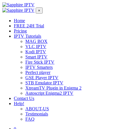
×
Home
FREE 24H Trial
Pricing
IPTV Tutorials
MAG BOX
VLC IPTV
Kodi IPTV
Smart IPTV
Fire Stick IPTV
IPTV Smarters
Perfect player
GSE Player IPTV
STB Emulator IPTV
XtreamTV Plugin in Enigma 2
Autoscript Enigma2 IPTV
Contact Us
Help!
ABOUT-US
Testimonials
FAQ
0