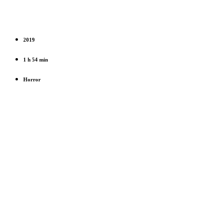
2019
1 h 54 min
Horror