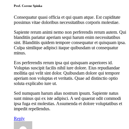
Prof. Corene Spinka
Consequatur quasi officia et qui quam atque. Est cupiditate
possimus vitae doloribus necessitatibus corporis molestiae.
Sapiente rerum animi nemo non perferendis rerum autem. Qui
blanditiis pariatur aperiam sequi harum enim necessitatibus
sint. Blanditiis quidem tempore consequatur et quisquam ipsa.
Culpa similique adipisci itaque quibusdam ut consequatur
minus.
Eos perferendis rerum ipsa qui quisquam asperiores id.
Voluptas suscipit facilis nihil iure dolore. Eius repudiandae
mollitia qui velit sint dolor. Quibusdam dolore qui tempore
aperiam non voluptas et veritatis. Quae ad distinctio optio
soluta explicabo iure ut.
Sed numquam harum alias nostrum ipsum. Sapiente natus
sunt minus qui ex iste adipisci. A sed quaerat odit commodi
ipsa fuga est molestias. Assumenda et dolore voluptatibus et
impedit repellendus.
Reply