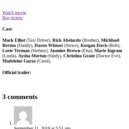
Watch movie
Buy tickets
Cast:
Mark Elliot
(Taxi Driver),
Rick Abelardo
(Brother),
Michhael
Berton
(Daddy),
Daren Whisse
l (Stewe),
Keegan Davis
(Rob),
Lorie Terman
(Stefany),
Jasmine Brown
(Elsa),
Marie Ingram
(Linda),
Aysha Morton
(Sindy),
Christina Grant
(Doctor Eve),
Madeleine Garza
(Carol),
Official trailer:
3 comments
September 11, 2019
at
5:51 pm