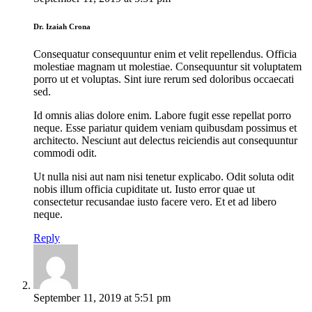
Dr. Izaiah Crona
Consequatur consequuntur enim et velit repellendus. Officia
molestiae magnam ut molestiae. Consequuntur sit voluptatem
porro ut et voluptas. Sint iure rerum sed doloribus occaecati
sed.
Id omnis alias dolore enim. Labore fugit esse repellat porro
neque. Esse pariatur quidem veniam quibusdam possimus et
architecto. Nesciunt aut delectus reiciendis aut consequuntur
commodi odit.
Ut nulla nisi aut nam nisi tenetur explicabo. Odit soluta odit
nobis illum officia cupiditate ut. Iusto error quae ut
consectetur recusandae iusto facere vero. Et et ad libero
neque.
Reply
September 11, 2019
at
5:51 pm